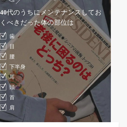
40代のうちにメンテナンスしてお
くべきだった体の部位は
歯
目
腰
下半身
耳
頭
首
肩