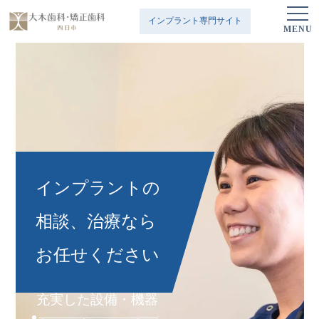
インプラント専門サイト
MENU
イ
ン
プ
ラ
ン
ト
の
相
談
、
治
療
な
ら
お
任
せ
く
だ
さ
い
充実した設備・機器