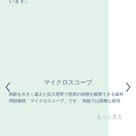
います。
マイクロスコープ
肉眼を大きく越えた拡大視野で患部の状態を観察できる歯科
用顕微鏡「マイクロスコープ」です。 肉眼では困難な根管
（歯の根、神経）の中や微細な異変も捉えることができま
す。 肉眼で治療する場合、歯科医師の「勘」や「経験」に頼
もっと見る
らざるを得ないことがありますが、鈴鹿市の歯医者 大木歯科
医院ではマイクロスコープを用いることで、より正確な治療
を行うことができ治療精度が高いことが自慢です。 また、治