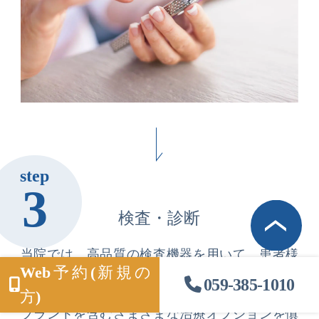
step
3
検査・診断
当院では、高品質の検査機器を用いて、患者様
Web予約(新規の
の口腔内の状態を詳細に分析します。患者様の
059-385-1010
健康状態や治療に関する期待に基づいて、イン
方)
プラントを含むさまざまな治療オプションを慎