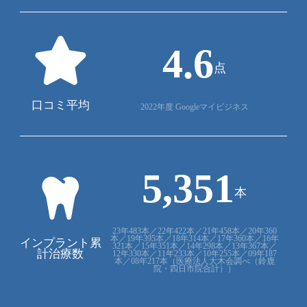
4
6
.
点
口コミ平均
2022年度 Googleマイビジネス
5
3
5
1
,
本
23年483本／22年422本／21年458本／20年360
本／19年395本／18年314本／17年360本／16年
インプラント累
321本／15年351本／14年298本／13年367本／
計治療数
12年330本／11年233本／10年255本／09年187
本／08年217本（医療法人大木会調べ（鈴鹿
院・四日市院合計））